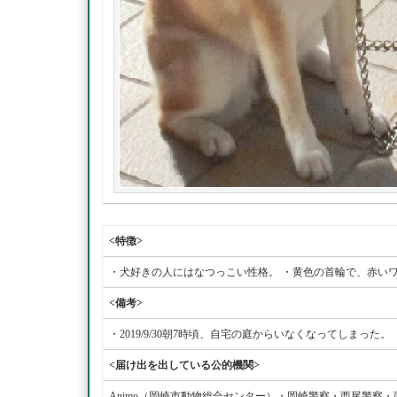
<特徴>
・犬好きの人にはなつっこい性格。 ・黄色の首輪で、赤い
<備考>
・2019/9/30朝7時頃、自宅の庭からいなくなってしまった。
<届け出を出している公的機関>
Animo（岡崎市動物総合センター）・岡崎警察・西尾警察