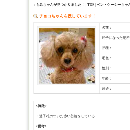
« もみちゃんが見つかりました！
|
TOP
|
ベン・ケーシーちゃん
チョコちゃんを捜しています！
名前：
迷子になった場所
品種：
毛色：
性別：
年齢：
避妊：
<特徴>
・迷子札のついた赤い首輪をしている
<備考>