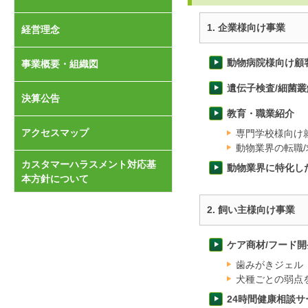
1. 企業様向け事業
経営理念
動物病院様向け顧
事業概要・組織図
遺伝子検査/細菌叢
決算公告
教育・職業紹介
アクセスマップ
専門学校様向け
動物業界の転職
カスタマーハラスメント対応基
動物業界に特化し
本方針について
2. 飼い主様向け事業
ケア商材/フード
歯みがきジェル「C
犬種ごとの弱点
24時間健康相談サ