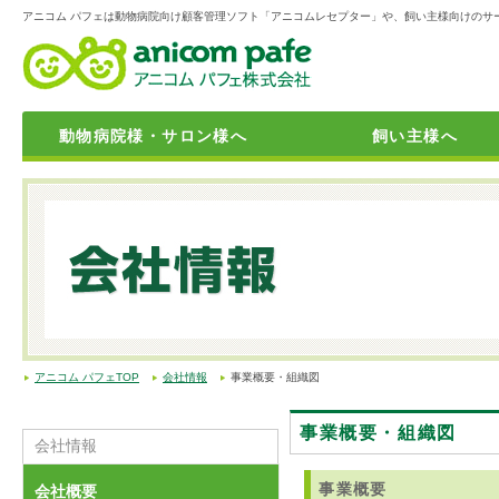
アニコム パフェは動物病院向け顧客管理ソフト「アニコムレセプター」や、飼い主様向けのサ
動物病院様・サロン様へ
飼い主様へ
動物病院向け顧客管理システム「アニレセシリーズ」
動物病院開業サポート
動物病院向けの保険商品
獣医師・動物看護師・トリマーの転職・求人情報サイト「アニジョ
「トリミングサロン・ペットホテルの方」向けの保険商品
おうちに帰れない子たちのために「迷子捜索サポート」
ペット霊園を検索できる「アニコムメモリアル 」
24時間365日電話での健康相談・緊急相談サービス「anicom24」
育てる幸せをお手元に配達「アニトレ24」
飼い主様向けお役立ち情報
学生向け就職対策講座のご案内
アニコム パフェTOP
会社情報
事業概要・組織図
事業概要・組織図
会社情報
事業概要
会社概要