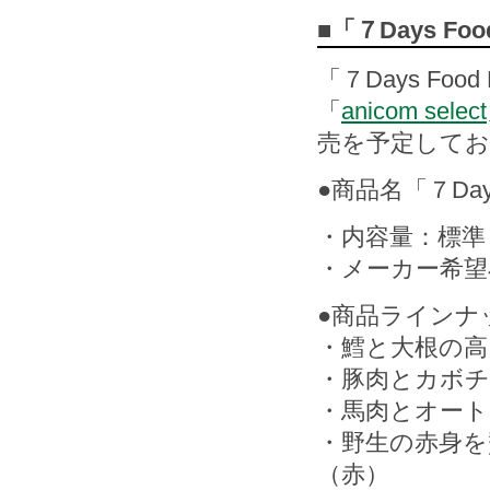
■「７Days Fo
「７Days Foo
「
anicom select
売を予定して
●商品名「７Days
・内容量：標準
・メーカー希望小
●商品ラインナ
・鱈と大根の高
・豚肉とカボ
・馬肉とオート
・野生の赤身
（赤）