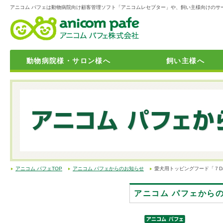
アニコム パフェは動物病院向け顧客管理ソフト「アニコムレセプター」や、飼い主様向けのサ
動物病院様・サロン様へ
飼い主様へ
動物病院向け顧客管理システム「アニレセシリーズ」
動物病院開業サポート
動物病院向けの保険商品
獣医師・動物看護師・トリマーの転職・求人情報サイト「アニジョ
「トリミングサロン・ペットホテルの方」向けの保険商品
おうちに帰れない子たちのために「迷子捜索サポート」
ペット霊園を検索できる「アニコムメモリアル 」
24時間365日電話での健康相談・緊急相談サービス「anicom24」
育てる幸せをお手元に配達「アニトレ24」
飼い主様向けお役立ち情報
学生向け就職対策講座のご案内
アニコム パフェTOP
アニコム パフェからのお知らせ
愛犬用トッピングフード「７Da
アニコム パフェから