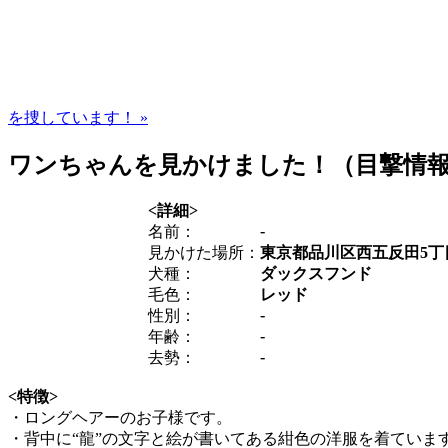
を捜しています！ »
ワンちゃんを見かけました！（目撃情
<詳細>
-
名前：
見かけた場所：
東京都品川区西五反田5丁
犬種：
ダックスフンド
毛色：
レッド
-
性別：
-
年齢：
-
去勢：
<特徴>
・ロングヘアーのお子様です。
・背中に“龍”の文字と絵が書いてある紺色の洋服を着ていま