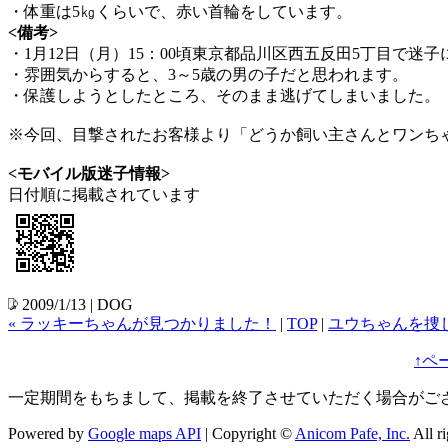
・体重は5㎏くらいで、赤い首輪をしています。
<備考>
・1月12日（月）15：00頃東京都品川区西五反田5丁目で迷
・雰囲気からすると、3～5歳の男の子だと思われます。
・保護しようとしたところ、そのまま逃げてしまいました。
※今回、目撃されたお客様より「どうか飼い主さんとワンちゃ
<モバイル版迷子情報>
日付順に掲載されています
2009/1/13 | DOG
« ラッキーちゃんが見つかりました！
|
TOP
|
ユウちゃんを捜し
↑
ペ
一定期間をもちまして、掲載を終了させていただく場合がござ
Powered by
Google maps API
| Copyright ©
Anicom Pafe, Inc.
All ri