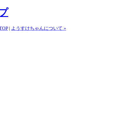
プ
TOP
|
ようすけちゃんについて »