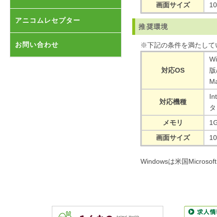
画面サイズ
1
アニコムレセプター
推奨環境
製品紹介
お問い合わせ
※下記の条件を満たして
Wi
アニレセクラウドとの違い
対応OS
版
M
動作環境
I
対応機種
タ
よくあるご質問
メモリ
1
画面サイズ
1
Windowsは米国Microso