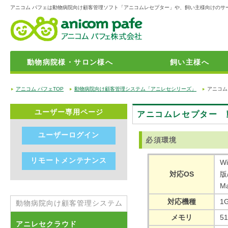
アニコム パフェは動物病院向け顧客管理ソフト「アニコムレセプター」や、飼い主様向けのサ
動物病院様・サロン様へ
飼い主様へ
動物病院向け顧客管理システム「アニレセシリーズ」
動物病院開業サポート
動物病院向けの保険商品
獣医師・動物看護師・トリマーの転職・求人情報サイト「アニジョ
「トリミングサロン・ペットホテルの方」向けの保険商品
おうちに帰れない子たちのために「迷子捜索サポート」
ペット霊園を検索できる「アニコムメモリアル 」
24時間365日電話での健康相談・緊急相談サービス「anicom24」
育てる幸せをお手元に配達「アニトレ24」
飼い主様向けお役立ち情報
学生向け就職対策講座のご案内
アニコム パフェTOP
動物病院向け顧客管理システム「アニレセシリーズ」
アニコム
ユーザー専用ページ
アニコムレセプター 
ユーザーログイン
必須環境
リモートメンテナンス
Wi
対応OS
版
M
対応機種
1
動物病院向け顧客管理システム
メモリ
5
アニレセクラウド