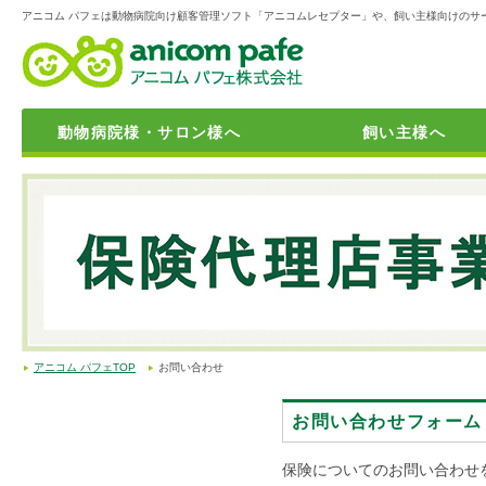
アニコム パフェは動物病院向け顧客管理ソフト「アニコムレセプター」や、飼い主様向けのサ
動物病院様・サロン様へ
飼い主様へ
動物病院向け顧客管理システム「アニレセシリーズ」
動物病院開業サポート
動物病院向けの保険商品
獣医師・動物看護師・トリマーの転職・求人情報サイト「アニジョ
「トリミングサロン・ペットホテルの方」向けの保険商品
おうちに帰れない子たちのために「迷子捜索サポート」
ペット霊園を検索できる「アニコムメモリアル 」
24時間365日電話での健康相談・緊急相談サービス「anicom24」
育てる幸せをお手元に配達「アニトレ24」
飼い主様向けお役立ち情報
学生向け就職対策講座のご案内
アニコム パフェTOP
お問い合わせ
お問い合わせフォーム
保険についてのお問い合わせ